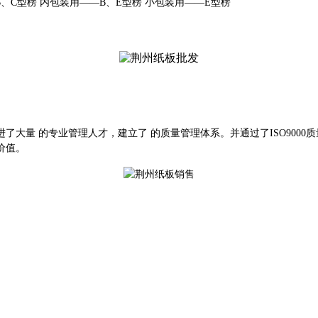
B
、
C
型楞
内包装用
——B
、
E
型楞
小包装用
——E
型楞
进了大量 的专业管理人才，建立了 的质量管理体系。
并通过了
ISO90
价值。