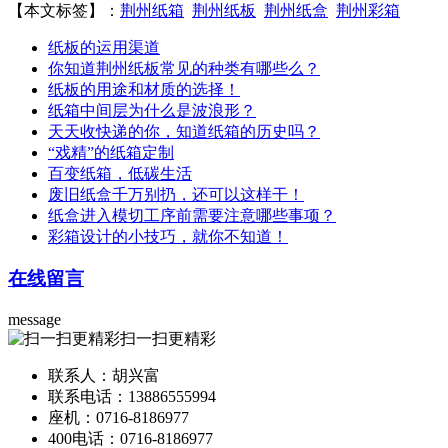
【本文标签】：
荆州纸箱
荆州纸板
荆州纸盒
荆州彩箱
纸板的运用渠道
你知道荆州纸板常见的种类有哪些么？
纸板的用途和材质的选择！
纸箱中间层为什么是波浪形？
天天收快递的你，知道纸箱的历史吗？
“戏精”的纸箱定制
百变纸箱，低碳生活
废旧纸盒千万别扔，还可以这样干！
纸盒进入模切工序前需要注意哪些事项？
彩箱设计的小技巧，就你不知道！
在线留言
message
扫一扫更精彩
联系人：胡兴富
联系电话：13886555994
座机：0716-8186977
400电话：0716-8186977