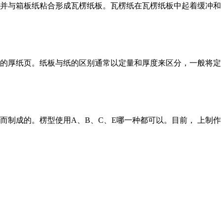
并与箱板纸粘合形成瓦楞纸板。瓦楞纸在瓦楞纸板中起着缓冲和
的厚纸页。纸板与纸的区别通常以定量和厚度来区分，一般将定量
而制成的。楞型使用A、B、C、E哪一种都可以。目前， 上制