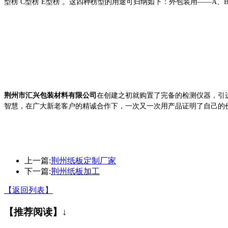
型楞
C
型楞
E
型楞
。
这四种楞型的用途可归纳如下：外包装用
——A
、
荆州市汇兴包装材料有限公司
在创建之初就
购置了完备的检测仪器，
引
智慧，在广大新老客户的精诚合作下，一次又一次用产品证明了自己的
上一篇:
荆州纸板定制厂家
下一篇:
荆州纸板加工
【返回列表】
【推荐阅读】↓