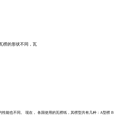
瓦楞的形状不同，瓦
的性能也不同。
现在，
各国
使用的瓦楞纸，其楞型共有几种：
A
型楞
B