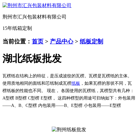
荆州市汇兴包装材料有限公司
15年纸箱定制
当前位置：
首页
>
产品中心
>
纸板定制
湖北纸板批发
瓦楞纸在结构上的特征，是压成波纹的瓦楞。瓦楞是瓦楞纸的主体。
使用质地相同的面纸和芯纸制成瓦楞
纸板
，如果瓦楞的形状不同，瓦
楞纸板的性能也不同。
现在，
各国
使用的瓦楞纸，其楞型共有几种：
A
型楞
B
型楞
C
型楞
E
型楞
。
这四种楞型的用途可归纳如下：外包装用
——A
、
B
、
C
型楞
内包装用
——B
、
E
型楞
小包装用
——E
型楞