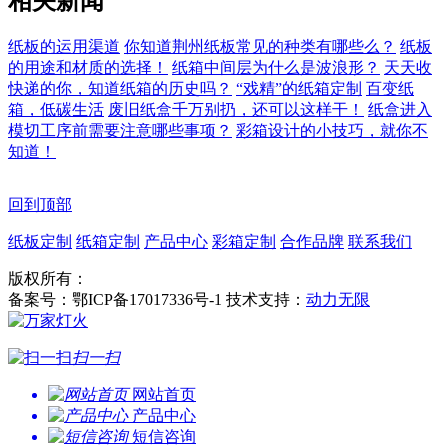
相关新闻
纸板的运用渠道
你知道荆州纸板常见的种类有哪些么？
纸板
的用途和材质的选择！
纸箱中间层为什么是波浪形？
天天收
快递的你，知道纸箱的历史吗？
“戏精”的纸箱定制
百变纸
箱，低碳生活
废旧纸盒千万别扔，还可以这样干！
纸盒进入
模切工序前需要注意哪些事项？
彩箱设计的小技巧，就你不
知道！
回到顶部
纸板定制
纸箱定制
产品中心
彩箱定制
合作品牌
联系我们
版权所有：
备案号：鄂ICP备17017336号-1 技术支持：
动力无限
扫一扫
网站首页
产品中心
短信咨询