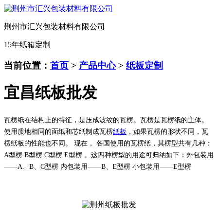
荆州市汇兴包装材料有限公司
15年纸箱定制
当前位置：
首页
>
产品中心
>
纸板定制
宜昌纸板批发
瓦楞纸在结构上的特征，是压成波纹的瓦楞。瓦楞是瓦楞纸的主体。
使用质地相同的面纸和芯纸制成瓦楞
纸板
，如果瓦楞的形状不同，瓦
楞纸板的性能也不同。
现在，
各国
使用的瓦楞纸，其楞型共有几种：
A
型楞
B
型楞
C
型楞
E
型楞
。
这四种楞型的用途可归纳如下：外包装用
——A
、
B
、
C
型楞
内包装用
——B
、
E
型楞
小包装用
——E
型楞