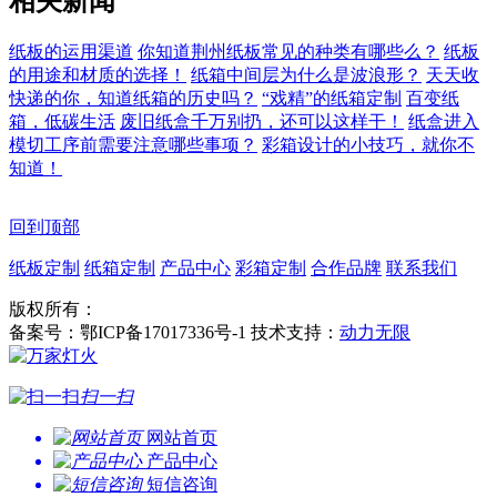
相关新闻
纸板的运用渠道
你知道荆州纸板常见的种类有哪些么？
纸板
的用途和材质的选择！
纸箱中间层为什么是波浪形？
天天收
快递的你，知道纸箱的历史吗？
“戏精”的纸箱定制
百变纸
箱，低碳生活
废旧纸盒千万别扔，还可以这样干！
纸盒进入
模切工序前需要注意哪些事项？
彩箱设计的小技巧，就你不
知道！
回到顶部
纸板定制
纸箱定制
产品中心
彩箱定制
合作品牌
联系我们
版权所有：
备案号：鄂ICP备17017336号-1 技术支持：
动力无限
扫一扫
网站首页
产品中心
短信咨询