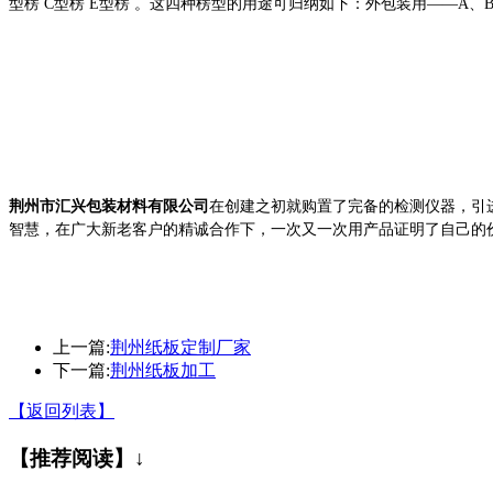
型楞
C
型楞
E
型楞
。
这四种楞型的用途可归纳如下：外包装用
——A
、
荆州市汇兴包装材料有限公司
在创建之初就
购置了完备的检测仪器，
引
智慧，在广大新老客户的精诚合作下，一次又一次用产品证明了自己的
上一篇:
荆州纸板定制厂家
下一篇:
荆州纸板加工
【返回列表】
【推荐阅读】↓