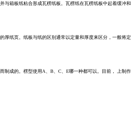
并与箱板纸粘合形成瓦楞纸板。瓦楞纸在瓦楞纸板中起着缓冲和
的厚纸页。纸板与纸的区别通常以定量和厚度来区分，一般将定量
而制成的。楞型使用A、B、C、E哪一种都可以。目前， 上制