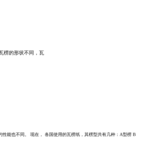
瓦楞的形状不同，瓦
的性能也不同。
现在，
各国
使用的瓦楞纸，其楞型共有几种：
A
型楞
B