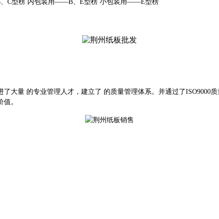
B
、
C
型楞
内包装用
——B
、
E
型楞
小包装用
——E
型楞
进了大量 的专业管理人才，建立了 的质量管理体系。
并通过了
ISO90
价值。