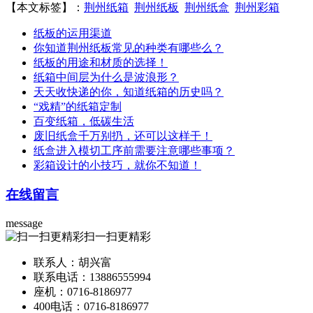
【本文标签】：
荆州纸箱
荆州纸板
荆州纸盒
荆州彩箱
纸板的运用渠道
你知道荆州纸板常见的种类有哪些么？
纸板的用途和材质的选择！
纸箱中间层为什么是波浪形？
天天收快递的你，知道纸箱的历史吗？
“戏精”的纸箱定制
百变纸箱，低碳生活
废旧纸盒千万别扔，还可以这样干！
纸盒进入模切工序前需要注意哪些事项？
彩箱设计的小技巧，就你不知道！
在线留言
message
扫一扫更精彩
联系人：胡兴富
联系电话：13886555994
座机：0716-8186977
400电话：0716-8186977