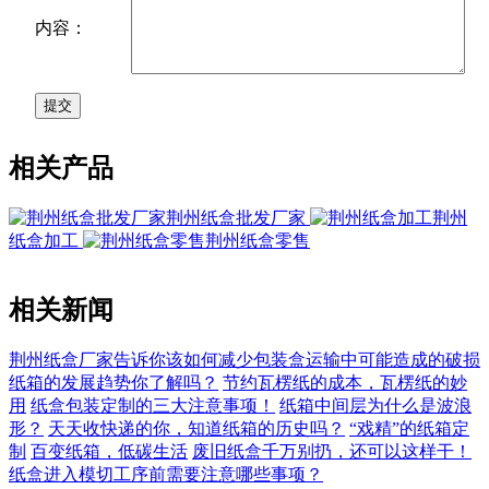
内容：
相关产品
荆州纸盒批发厂家
荆州
纸盒加工
荆州纸盒零售
相关新闻
荆州纸盒厂家告诉你该如何减少包装盒运输中可能造成的破损
纸箱的发展趋势你了解吗？
节约瓦楞纸的成本，瓦楞纸的妙
用
纸盒包装定制的三大注意事项！
纸箱中间层为什么是波浪
形？
天天收快递的你，知道纸箱的历史吗？
“戏精”的纸箱定
制
百变纸箱，低碳生活
废旧纸盒千万别扔，还可以这样干！
纸盒进入模切工序前需要注意哪些事项？